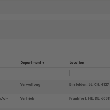
Department
Location
Verwaltung
Birsfelden, BL, CH, 4127
m/d -
Vertrieb
Frankfurt, HE, DE, 6031