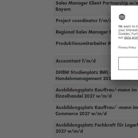
Sales Manager Client Partnership w/
Bayern
Project coordinator f/m/d
Regional Sales Manager Suisse roman
Produktionsmitarbeiter Montage w/
Accountant f/m/d
DHBW Studienplatz BWL -
Handelsmanagement 2027 w/m/d
Ausbildungsplatz Kauffrau/-mann im
Einzelhandel 2027 w/m/d
Ausbildungsplatz Kauffrau/ -mann im
Commerce 2027 w/m/d
Ausbildungsplatz Fachkraft für Lagerl
2027 w/m/d