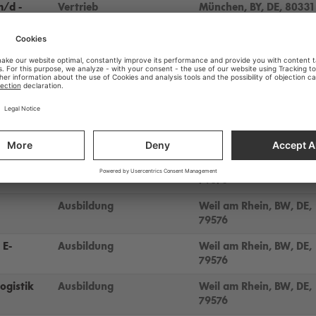
m/d -
Vertrieb
München, BY, DE, 80331
Sales Support
Praha, PR, CZ, 186 00
de f/h/d
Sales
Lausanne, GE, CH, 1000
m/d
Produktion
Weil am Rhein, BW, DE,
79576
Finance
Praha, PR, CZ, 186 00
Ausbildung
Weil am Rhein, BW, DE,
79576
Ausbildung
Weil am Rhein, BW, DE,
79576
 E-
Ausbildung
Weil am Rhein, BW, DE,
79576
ogistik
Ausbildung
Weil am Rhein, BW, DE,
79576